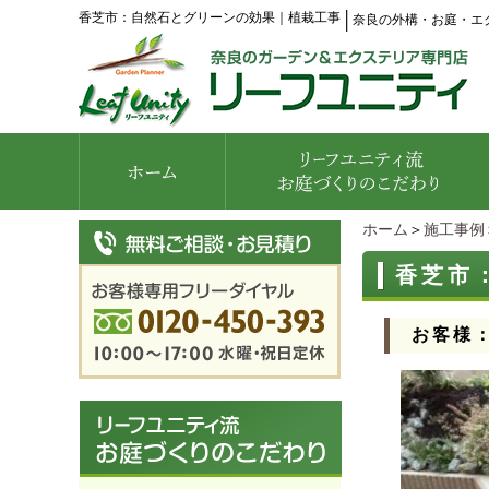
香芝市：自然石とグリーンの効果｜植栽工事
│
奈良の外構・お庭・エ
ホーム
＞
施工事例
香芝市
お客様