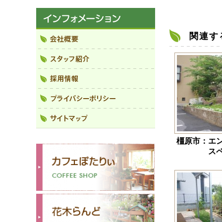
関連す
橿原市：エ
ス