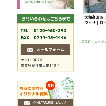
大和高田市
づくり｜ロ
«
広陵町：ロック