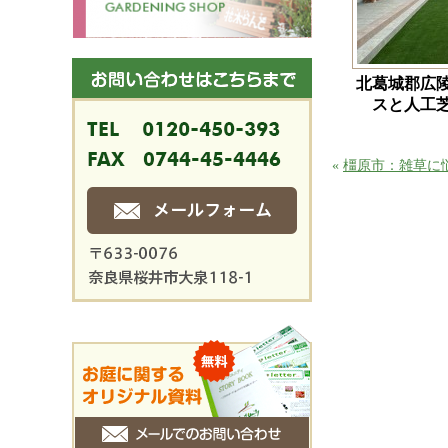
北葛城郡広
スと人工
«
橿原市：雑草に