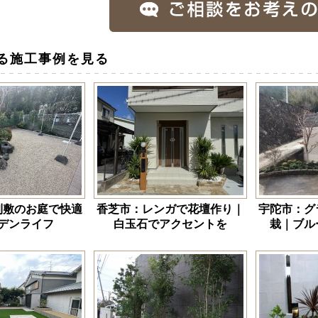
る施工事例を見る
利敷のお庭で快適
香芝市：レンガで花壇作り｜
宇陀市：グ
デンライフ
白玉石でアクセントを
栽｜ブル