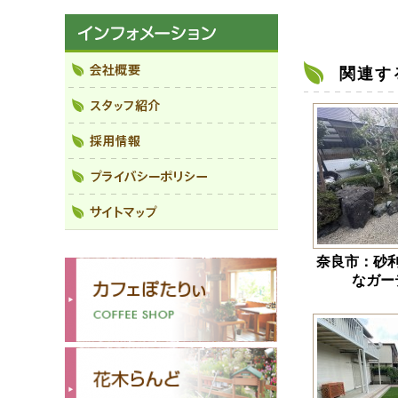
関連す
奈良市：砂
なガー