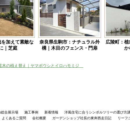
栽を加えて素敵な
奈良県生駒市：ナチュラル外
広陵町：植
に｜芝庭
構｜木目のフェンス・門扉
か
庭木の植え替え｜ヤマボウシとイロハモミジ
の総合展示場
施工事例
新着情報
洋風住宅に合うシンボルツリーの選び方
よくあるご質問
会社概要
ガーデンショップ社長の東奔西走日記
リーフ