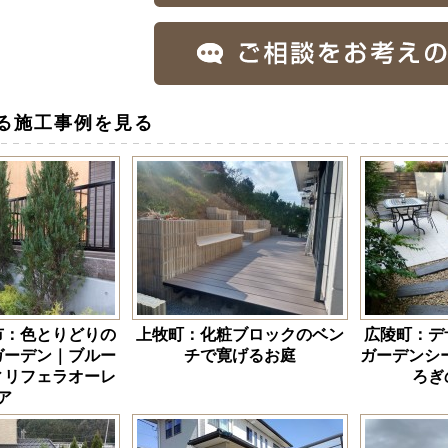
る施工事例を見る
市：色とりどりの
上牧町：化粧ブロックのベン
広陵町：デ
ガーデン｜ブルー
チで寛げるお庭
ガーデンシー
ィリフェラオーレ
ろぎ
ア