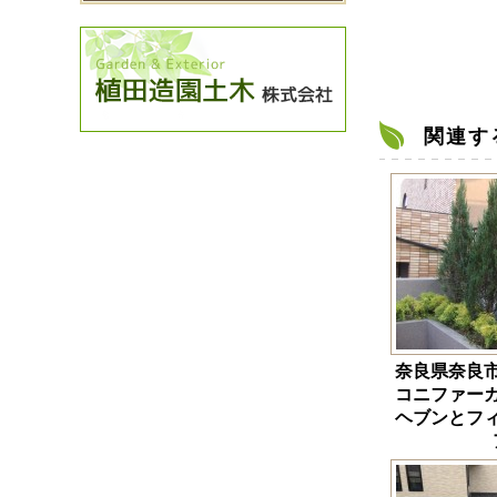
関連す
奈良県奈良
コニファー
ヘブンとフ