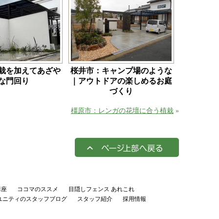
栽を加えてあざや
桜井市：キャンプ場のような
な門回り
｜アウトドアの楽しめるお庭
づくり
橿原市：レンガの花壇に合う植栽
»
講座
ココマのススメ
目隠しフェンス あれこれ
ユニティのスタッフブログ
スタッフ紹介
採用情報