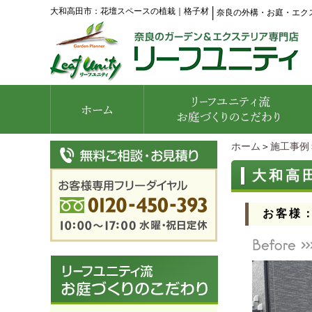
大和高田市：花壇スペースの植栽｜格子材
│
奈良の外構・お庭・エク
ホーム
＞
施工事例
大和高
お客様