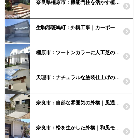
奈良県橿原市：機能門柱を活かす植栽効果
生駒郡斑鳩町：外構工事｜カーポート ネスカF｜手すり アーキレール｜セラレバンテ
橿原市：ツートンカラーに人工芝のグリーンが映える外構
天理市：ナチュラルな塗装仕上げの門柱｜枕木材でアクセント
奈良市：自然な雰囲気の外構｜風通しの良い目隠し
奈良市：松を生かした外構｜和風モダン