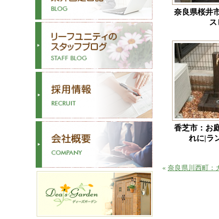
奈良県桜井
ス
香芝市：お
れに|ラ
«
奈良県川西町：