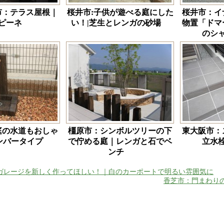
市：テラス屋根｜
桜井市:子供が遊べる庭にした
桜井市：イ
ピーネ
い！|芝生とレンガの砂場
物置「ドマ
のシ
庭の水道もおしゃ
橿原市：シンボルツリーの下
東大阪市：
ンバータイプ
で佇める庭｜レンガと石でベ
立水
ンチ
ガレージを新しく作ってほしい！｜白のカーポートで明るい雰囲気に
香芝市：門まわり