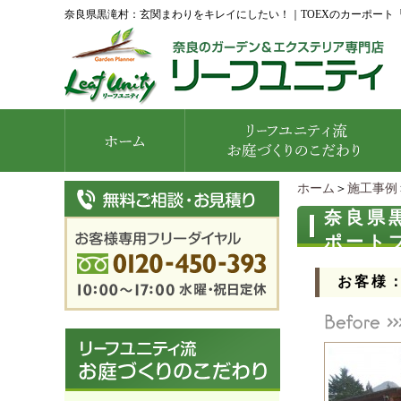
奈良県黒滝村：玄関まわりをキレイにしたい！｜TOEXのカーポー
ホーム
＞
施工事例
奈良県
ポート
お客様