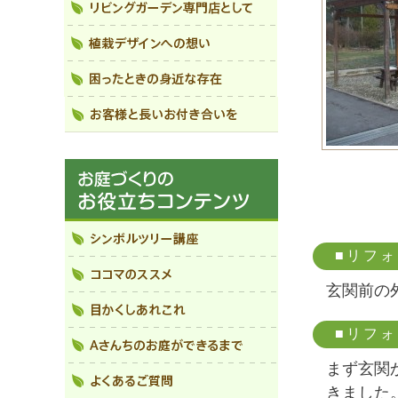
■リフ
玄関前の
■リフ
まず玄関
きました