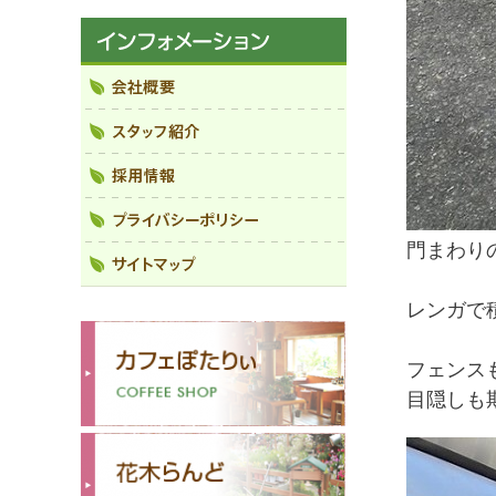
門まわり
レンガで
フェンス
目隠しも