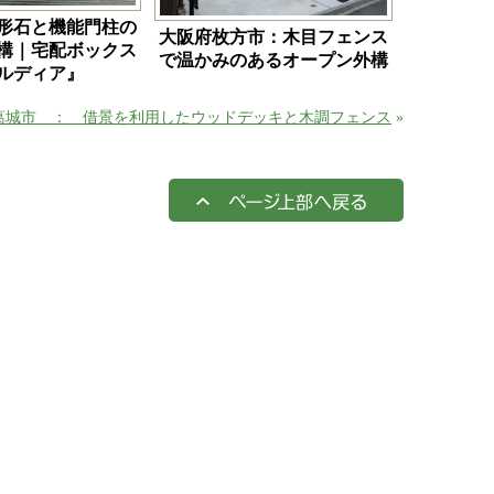
形石と機能門柱の
大阪府枚方市：木目フェンス
構｜宅配ボックス
で温かみのあるオープン外構
ルディア』
葛城市 ： 借景を利用したウッドデッキと木調フェンス
»