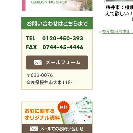
桜井市：植
えて欲しい！
«
奈良県田原本町