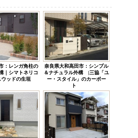
市：レンガ角柱の
奈良県大和高田市：シンプル
構｜シマトネリコ
＆ナチュラル外構 |三協「ユ
スウッドの生垣
ー・スタイル」のカーポー
ト