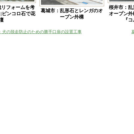
栽リフォームを考
桜井市：乱
葛城市：乱形石とレンガのオ
|ピンコロ石で花
オープン外
ープン外構
壇
『コ
：犬の脱走防止のための勝手口扉の設置工事