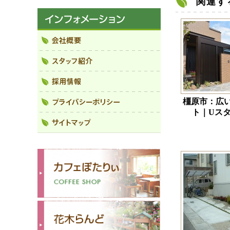
関連す
橿原市：広
ト｜Uス