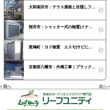
大和高田市：テラス屋根と目隠しフェンスで快適なお庭
桜井市：シャッター式の物置|イナバ「ドマール」
斑鳩町：ヨド物置 エスモ|サビに強いガリバリウム鋼板
京都府八幡市：外構工事｜ブラックポリカ
«
前へ
次へ
»