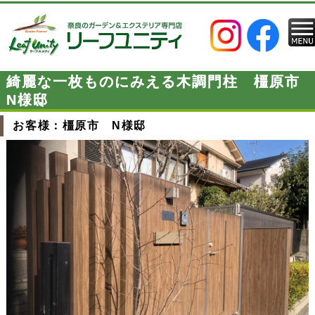
綺麗な一枚ものにみえる木調門柱 橿原市
N様邸
お客様：橿原市 N様邸