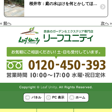
桜井市：庭の水はけを何とかしてほしい！|石貼りと水鉢で和洋折衷ガーデン
«
前へ
次へ
»
パネル
PC 表示
ホーム