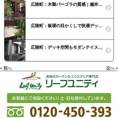
広陵町：木製パーゴラの質感｜越井木材工業のマクセラムデッキ
広陵町：板塀の目かくしで快適デッキ空間
広陵町：デッキ空間もモダンテイストに｜「三協」ひとと木・メニーウェル
«
前へ
次へ
»