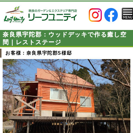
奈良県宇陀郡：ウッドデッキで作る癒し空
間｜レストステージ
お客様：奈良県宇陀郡S様邸