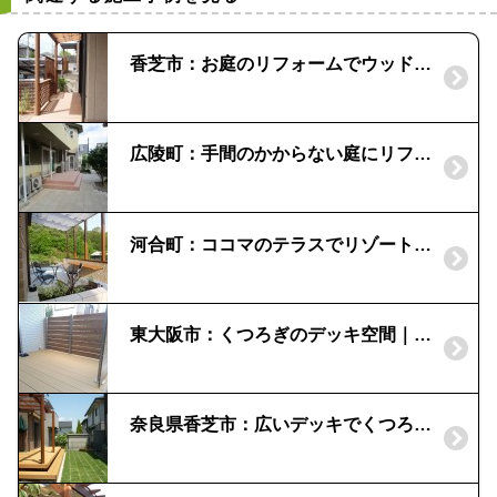
香芝市：お庭のリフォームでウッドデッキ｜ＬＩＸＩＬ
広陵町：手間のかからない庭にリフォーム！｜雑草対策
河合町：ココマのテラスでリゾート気分｜オープンテラス腰壁タイプ
東大阪市：くつろぎのデッキ空間｜ウッドデッキに目かくし事例
奈良県香芝市：広いデッキでくつろぎの空間を｜「三協」ひとと木・ナチュレで明るいイメージ