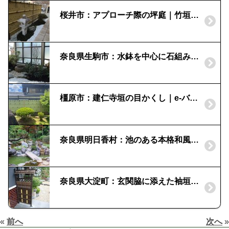
桜井市：アプローチ際の坪庭｜竹垣と織部灯篭
奈良県生駒市：水鉢を中心に石組みと植栽｜小さなスペースにも和の空間を
橿原市：建仁寺垣の目かくし｜e-バンブーユニット
奈良県明日香村：池のある本格和風庭園｜古民家の庭リフォーム
奈良県大淀町：玄関脇に添えた袖垣|虎竹合成黒穂屋根付垣「タカショー」
«
前へ
次へ
»