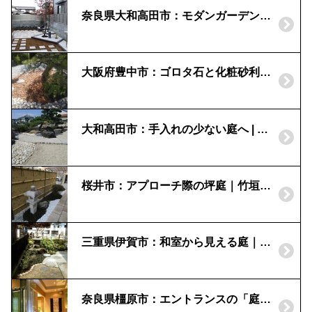
奈良県大和高田市：モダンガーデンの佇まい｜ステンレス製 立水栓とグレイズボール
大阪府豊中市：ゴロタ石と化粧砂利の癒しの庭
大和高田市：手入れの少ない庭へ | 和風のお庭
桜井市：アプローチ際の坪庭｜竹垣と織部灯篭
三重県伊賀市：和室から見える庭｜季節の花を楽しめる空間
奈良県橿原市：エントランスの「庭」｜お客様をもてなす光の演出