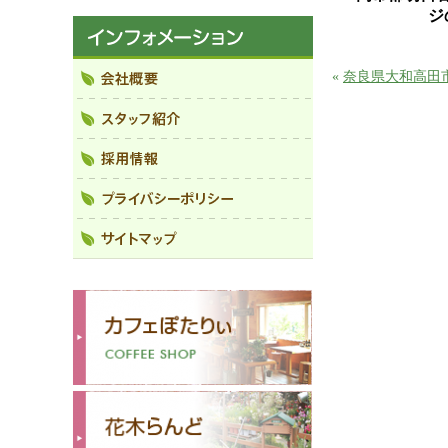
ジ
«
奈良県大和高田