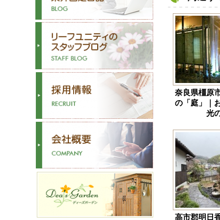
奈良県橿原
の「庭」｜
光
高市郡明日