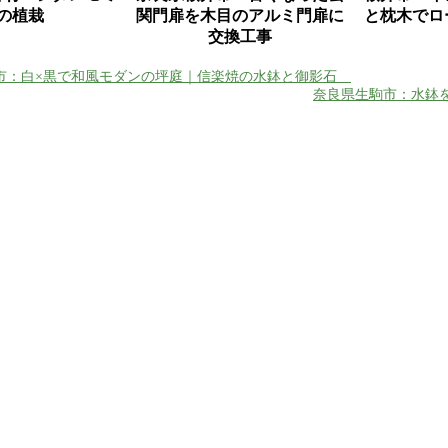
の植栽
関門扉を木目のアルミ門扉に
と枕木でロ
交換工事
市：白×黒で和風モダンの坪庭｜信楽焼の水鉢と御影石
奈良県生駒市：水鉢