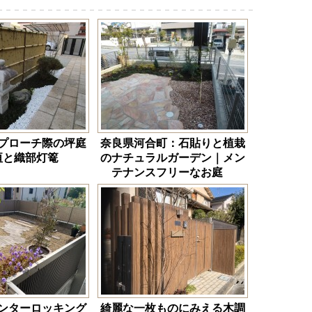
プローチ際の坪庭
奈良県河合町：石貼りと植栽
垣と織部灯篭
のナチュラルガーデン｜メン
テナンスフリーなお庭
ンターロッキング
綺麗な一枚ものにみえる木調