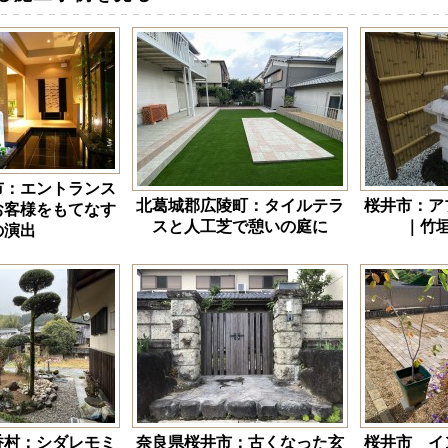
市：エントランス
北葛城郡広陵町：タイルテラ
桜井市：ア
お客様をもてなす
スと人工芝で憩いの庭に
｜竹
の演出
香村：シダレモミ
奈良県桜井市：古くなった玄
桜井市 イ