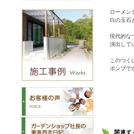
ローメン
白の玉石
現代的な
演出して
このつく
ポンプで
関連す