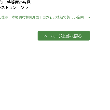
市：特等席から見
レストラン ソラ
天理市：本格的な和風庭園｜自然石と植栽で美しい空間
»