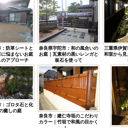
市：防草シートと
奈良県宇陀市：和の風合いの
三重県伊賀
草に悩まないお庭
お庭｜瓦素材の黒いレンガと
和室から見
しのアプローチ
板石を使って
市：ゴロタ石と化
の癒しの庭
奈良市：建仁寺垣のこだわり
カラー｜竹垣で和風の目かく
し