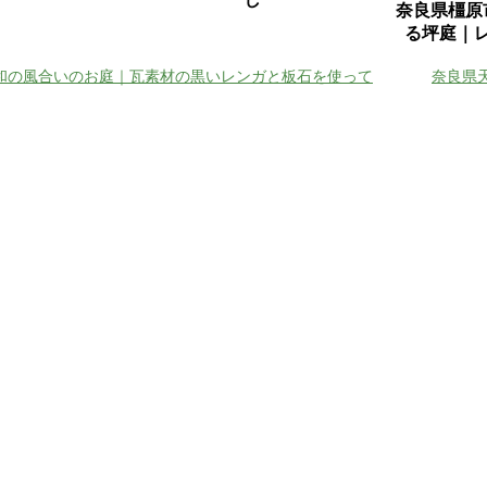
奈良県橿原
る坪庭｜
和の風合いのお庭｜瓦素材の黒いレンガと板石を使って
奈良県