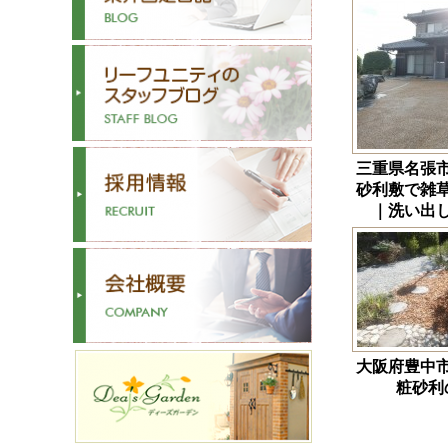
三重県名張
砂利敷で雑
｜洗い出
大阪府豊中
粧砂利