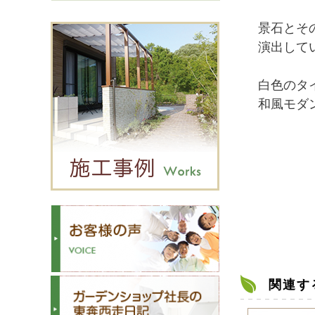
景石とそ
演出して
白色のタ
和風モダ
関連す