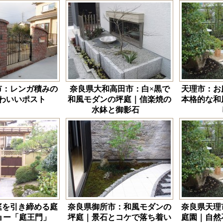
市：レンガ積みの
奈良県大和高田市：白×黒で
天理市：お
わいいポスト
和風モダンの坪庭｜信楽焼の
本格的な和
水鉢と御影石
庭を引き締める庭
奈良県御所市：和風モダンの
奈良県天理
ョー「庭王門」
坪庭｜景石とコケで落ち着い
庭園｜自然