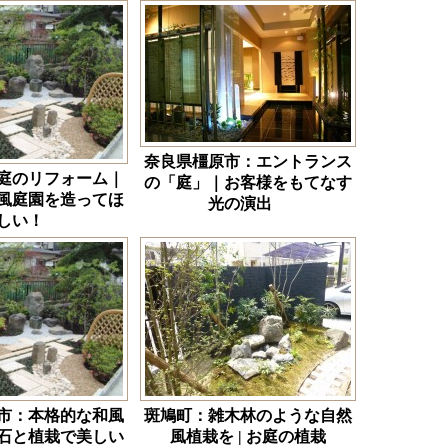
奈良県橿原市：エントランス
庭のリフォーム｜
の「庭」｜お客様をもてなす
風庭園を造ってほ
光の演出
しい！
市：本格的な和風
斑鳩町：雑木林のような自然
石と植栽で美しい
風植栽を | お庭の植栽