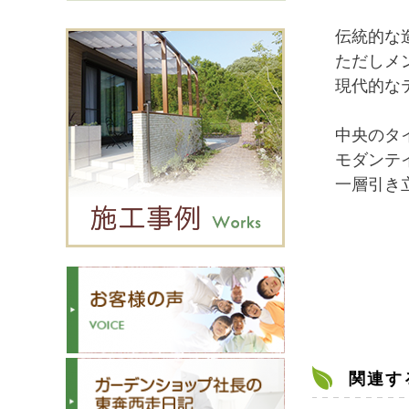
伝統的な
ただしメ
現代的な
中央のタ
モダンテ
一層引き
関連す