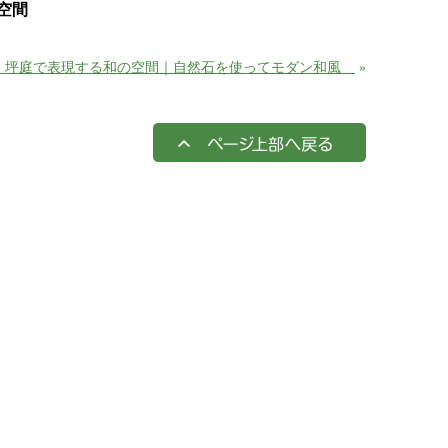
空間
：坪庭で表現する和の空間｜自然石を使ってモダン和風
»