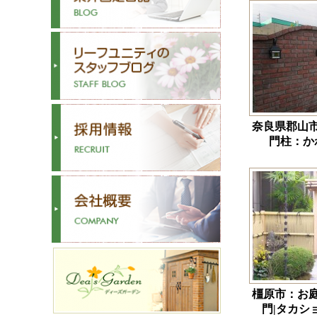
奈良県郡山
門柱：か
橿原市：お
門|タカシ