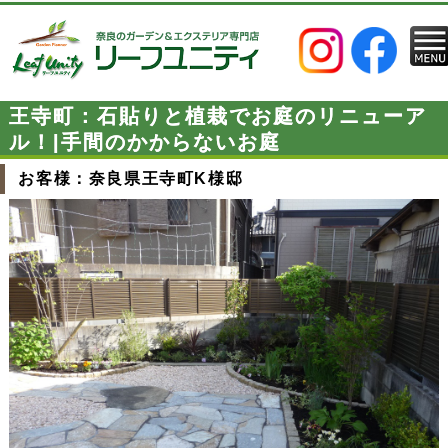
王寺町：石貼りと植栽でお庭のリニューア
ル！|手間のかからないお庭
お客様：奈良県王寺町K様邸