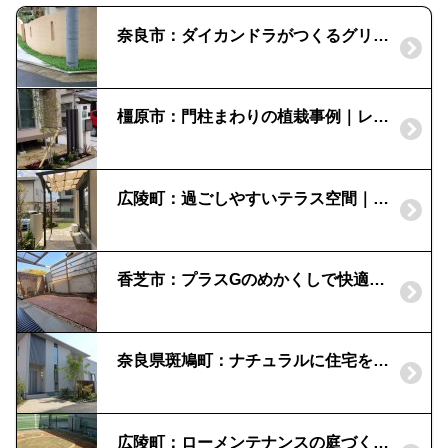
奈良市：ダイカンドラがつくるグリーンの縁取り|グランドカバー
橿原市：門柱まわりの植栽事例｜レンガで花壇を
広陵町：過ごしやすいテラス空間｜三協アルミ「ナチュレ」
香芝市：プラスGのめかくしで快適ガーデン
奈良県斑鳩町：ナチュラルに住宅を彩る外構
広陵町：ローメンテナンスの庭づくり｜乱石貼りとレンガチップ敷