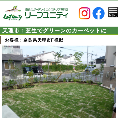
天理市：芝生でグリーンのカーペットに
お客様：奈良県天理市F様邸