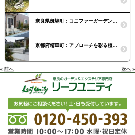
奈良県斑鳩町：コニファーガーデンのあるエントランスガーデン｜機能門柱でオープン外構
京都府精華町：アプローチを彩る植栽 | 低木と下草
«
前へ
次へ
»