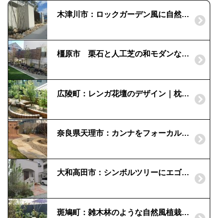
木津川市：ロックガーデン風に自然石を｜ナチュラルなファサード
橿原市 栗石と人工芝の和モダンなお庭
広陵町：レンガ花壇のデザイン｜枕木のアクセント
奈良県天理市：カンナをフォーカルポイントに｜曲線のアプローチ
大和高田市：シンボルツリーにエゴノキを｜緑溢れるエントランス
斑鳩町：雑木林のような自然風植栽を | お庭の植栽