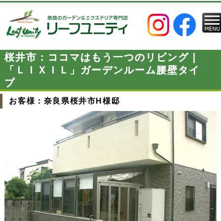
桜井市：ココマはもう一つのリビング｜
「ＬＩＸＩＬ」ガーデンルーム腰壁タイ
プ
お客様：奈良県桜井市H様邸