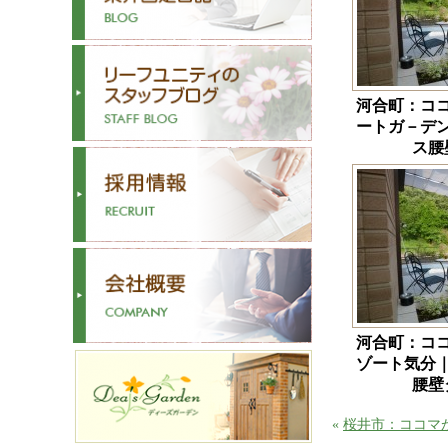
河合町：コ
ートガ－デ
ス腰
河合町：コ
ゾート気分
腰
«
桜井市：ココマ