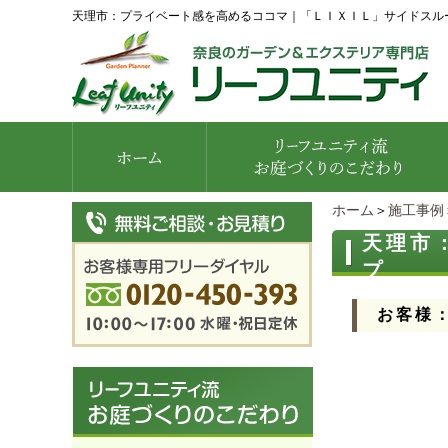
天理市：プライベート感を高めるココマ｜「ＬＩＸＩＬ」サイドス
ホーム
＞
施工事例
天理市
プ
お客様