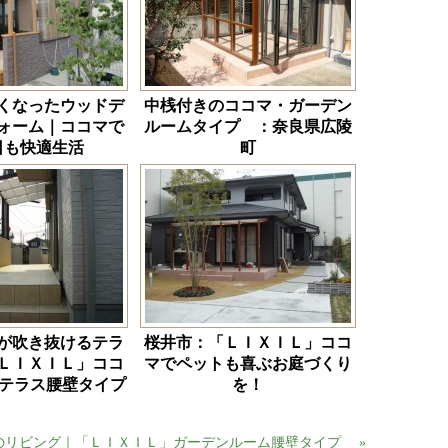
くなったウッドデ
中桟付きのココマ・ガーデン
ォーム｜ココマで
ルームタイプ ：奈良県広陵
日も快適生活
町
が吹き抜けるテラ
桜井市：「ＬＩＸＩＬ」ココ
ＬＩＸＩＬ」ココ
マでペットも喜ぶお庭づくり
ンテラス腰壁タイプ
を！
のリビング｜「ＬＩＸＩＬ」ガーデンルーム腰壁タイプ
»