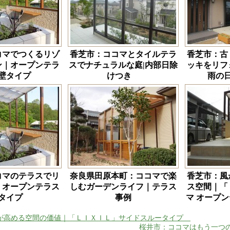
コマでつくるリゾ
香芝市：ココマとタイルテラ
香芝市：古
ン｜オープンテラ
スでナチュラルな庭|内部日除
ッキをリフ
壁タイプ
けつき
雨の
コマのテラスでリ
奈良県田原本町：ココマで楽
香芝市：風
｜オープンテラス
しむガーデンライフ｜テラス
ス空間｜「
壁タイプ
事例
マ オープ
が高める空間の価値｜「ＬＩＸＩＬ」サイドスルータイプ
桜井市：ココマはもう一つ