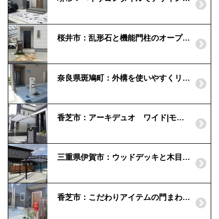
桜井市：乱形石と機能門柱のオープン外構｜宅配ボックス『コルディア』
奈良県斑鳩町：外構を使いやすくリフォームしたい！|機能門柱「ユニソン」ファミアージュ
香芝市：アーキデュオ ワイド|モダンテイストなカーポート
三重県伊賀市：ウッドデッキと木目のフェンスが目を引く外構
香芝市：こだわりアイテムの門まわり｜真鍮の表札と赤いポスト