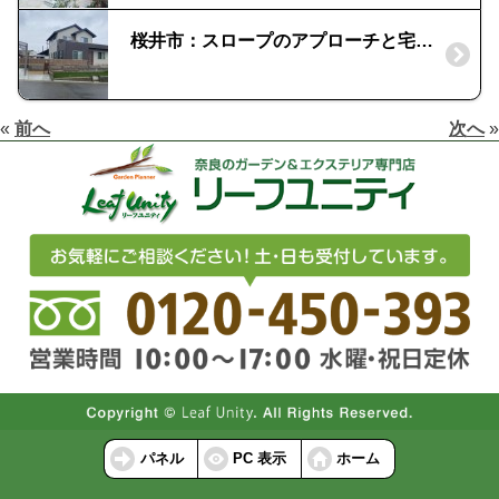
桜井市：スロープのアプローチと宅配ボックス門柱｜コルディアラック
«
前へ
次へ
»
パネル
PC 表示
ホーム