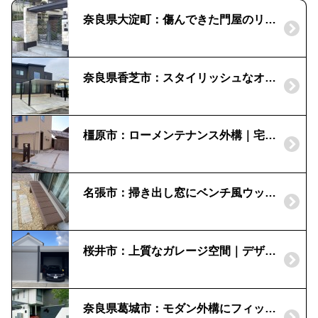
奈良県大淀町：傷んできた門屋のリフレッシュを！|外構事例
奈良県香芝市：スタイリッシュなオープン外構｜カーポートSCと機能門柱ミース
橿原市：ローメンテナンス外構｜宅配ボックス
名張市：掃き出し窓にベンチ風ウッドデッキ｜お庭での休憩スペース
桜井市：上質なガレージ空間｜デザイナーズガレージ「アルシア」イナバ
奈良県葛城市：モダン外構にフィットするポスト｜ティンブクー