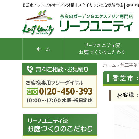
香芝市：シンプルオープン外構｜スタイリッシュな機能門柱
│
奈良の
ホーム
＞
施工事例
香芝市
お客様