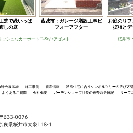
工芝で緑いっぱ
葛城市：ガレージ増設工事ビ
お庭のリフ
癒しの庭
フォーアフター
拡張とデ
ッシュなカーポート|U-Styleアゼスト
桜井市
の総合展示場
施工事例
新着情報
洋風住宅に合うシンボルツリーの選び方
よくあるご質問
会社概要
ガーデンショップ社長の東奔西走日記
リーフ