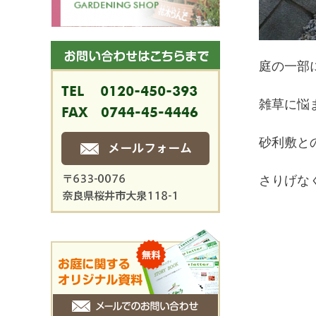
庭の一部
雑草に悩
砂利敷と
さりげな