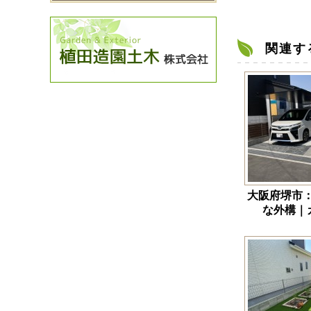
関連す
大阪府堺市
な外構｜