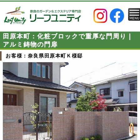
田原本町：化粧ブロックで重厚な門周り｜
アルミ鋳物の門扉
お客様：奈良県田原本町Ｋ様邸