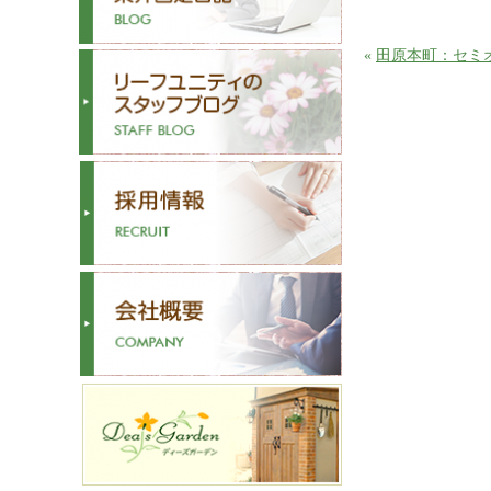
«
田原本町：セミ