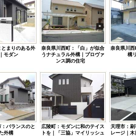
まとまりのある外
奈良県川西町：「白」が似合
奈良県川西
｜モダン
うナチュラル外構｜プロヴァ
構
ンス調の住宅
市：バランスのと
広陵町：モダンに和のテイス
天理市：刷
た外構
トを｜「三協」マイリッシュ
レージ｜木