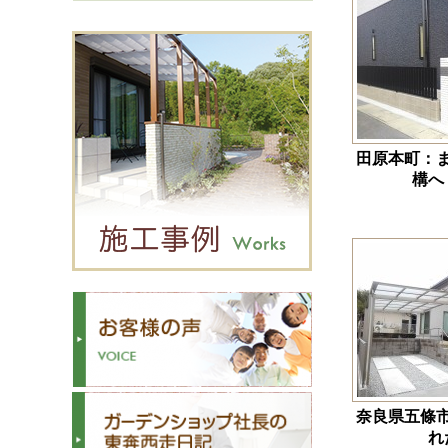
田原本町：
構へ
奈良県五條
れ