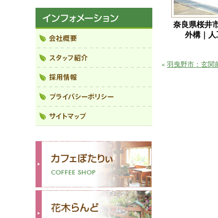
奈良県桜井
外構｜人
«
羽曳野市：玄関