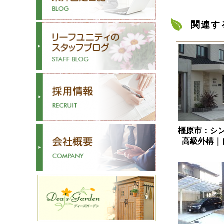
関連す
橿原市：シ
高級外構｜