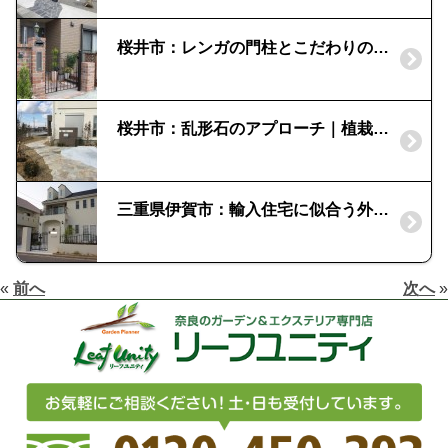
桜井市：レンガの門柱とこだわりの門扉｜YKK「トラディシオン」
桜井市：乱形石のアプローチ｜植栽で目かくし
三重県伊賀市：輸入住宅に似合う外構|アルミ鋳物の門扉・フェンス
«
前へ
次へ
»