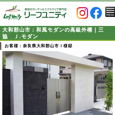
大和郡山市：和風モダンの高級外構｜三
協 Ｊ.モダン
お客様：奈良県大和郡山市Ｉ様邸