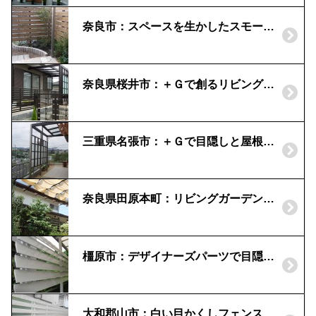
奈良市：スペースを生かしたスモールガーデンに｜板塀の目かくし
奈良県桜井市：＋Ｇで創るリビングガーデン｜目かくしと屋根をオシャレに一体化
三重県名張市：＋Ｇで目隠しと屋根を一体化｜リビングガーデン事例
奈良県田原本町：リビングガーデンに必要なもの、ポーチガーデン「タカショー」｜目隠しフェンス
橿原市：デザイナーズパーツで目隠し
大和郡山市：白い目かくしフェンス｜フェンスAA施工例