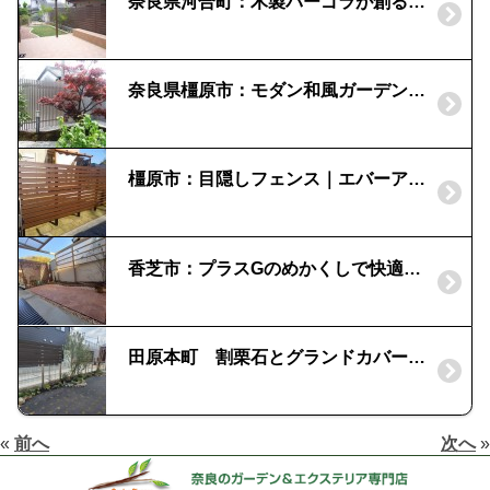
奈良県河合町：木製パーゴラが創る空間｜エバーアートウッドの目隠し
奈良県橿原市：モダン和風ガーデンの演出|紅葉ノムラモミジ
橿原市：目隠しフェンス｜エバーアートウッド
香芝市：プラスGのめかくしで快適ガーデン
田原本町 割栗石とグランドカバーで快適なお庭｜エコモックフェンス
«
前へ
次へ
»