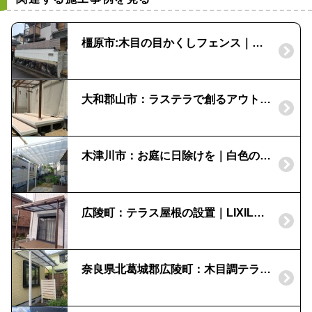
橿原市:木目の目かくしフェンス｜擬木のアクセント
大和郡山市：ラステラで創るアウトドアリビング|木目調パーゴラ
木津川市：お庭に日除けを｜白色のテラス屋根
広陵町：テラス屋根の設置｜LIXIL・シュエット
奈良県北葛城郡広陵町：木目調テラス ナチュレと目かくしで憩いのスペース