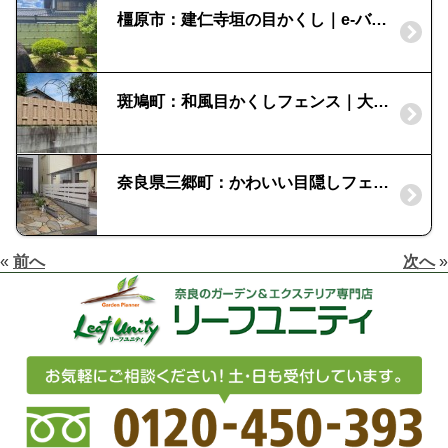
橿原市：建仁寺垣の目かくし｜e-バンブーユニット
斑鳩町：和風目かくしフェンス｜大和塀
奈良県三郷町：かわいい目隠しフェンスを設置して雑貨を飾りたい！｜「ディーズガーデン」アルファウッド 樹脂製フェンス
«
前へ
次へ
»