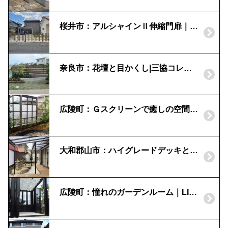
桜井市：アルシャインⅡ伸縮門扉｜物干しスぺースのリフォーム
奈良市：花壇と目かくし|三協コレット
広陵町：Ｇスクリーンで癒しの空間を｜柿渋+シャイングレーでモダンな演出
大和郡山市：ハイグレードデッキと出幅違いのテラスで快適空間
広陵町：憧れのガーデンルーム｜LIXILのエクシオール