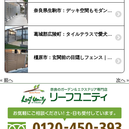
奈良県生駒市：デッキ空間もモダンスタイルで｜三協立山アルミ製「ひとと木」
葛城郡広陵町：タイルテラスで愛犬の走り回れる庭｜板塀の目隠し
橿原市：玄関前の目隠しフェンス｜ネオカットウッドフェンス
«
前へ
次へ
»