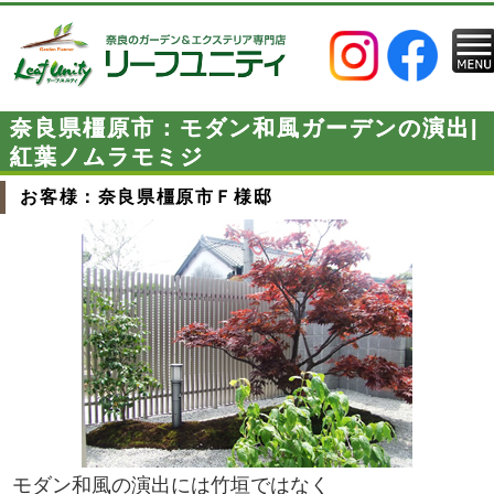
奈良県橿原市：モダン和風ガーデンの演出|
紅葉ノムラモミジ
お客様：奈良県橿原市Ｆ様邸
モダン和風の演出には竹垣ではなく