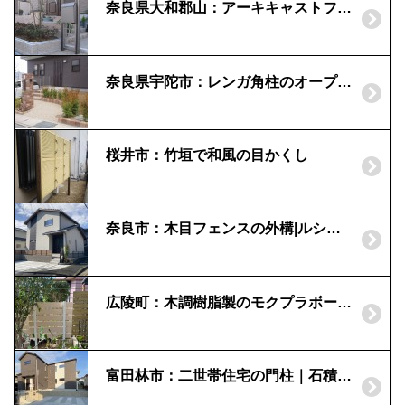
奈良県大和郡山：アーキキャストファンクションの機能門柱｜モミジのシンボルツリー
奈良県宇陀市：レンガ角柱のオープン外構｜シマトネリコとボックスウッドの生垣
桜井市：竹垣で和風の目かくし
奈良市：木目フェンスの外構|ルシアスポストユニット
広陵町：木調樹脂製のモクプラボードで目隠しフェンス
富田林市：二世帯住宅の門柱｜石積みを残した外構