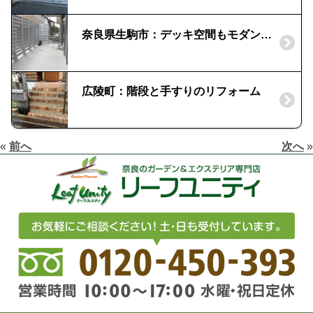
奈良県生駒市：デッキ空間もモダンスタイルで｜三協立山アルミ製「ひとと木」
広陵町：階段と手すりのリフォーム
«
前へ
次へ
»