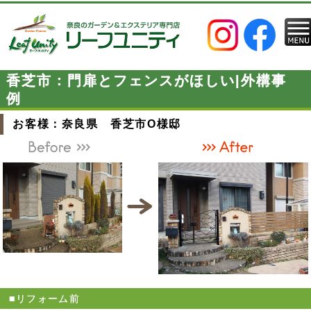
香芝市：門扉とフェンスがほしい|外構事
例
お客様：奈良県 香芝市O様邸
■リフォーム前