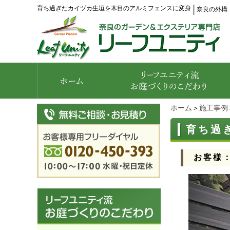
育ち過ぎたカイヅカ生垣を木目のアルミフェンスに変身
│
奈良の外構
ホーム
＞
施工事例
育ち過
お客様