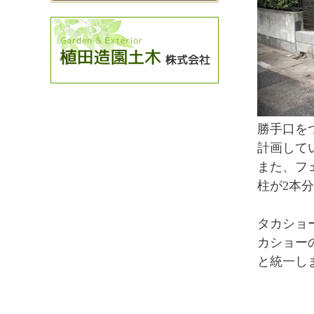
勝手口を
計画して
また、フ
柱が2本
タカショ
カショー
と統一し