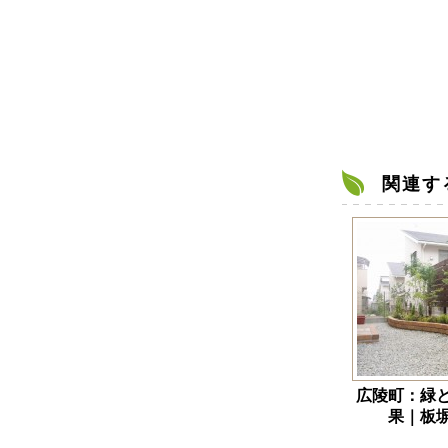
関連す
広陵町：緑
果｜板