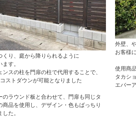
外壁、
お客様
つくり、庭から降りられるように
います。
使用商
ェンスの柱を門扉の柱で代用することで、
タカショ
分コストダウンが可能となりました
エバーア
ーのラウンド板と合わせて、門扉も
同じタ
の商品を使用し、
デザイン・色もばっちり
ました。