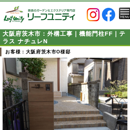
大阪府茨木市：外構工事｜機能門柱FF｜テ
ラス ナチュレN
お客様：大阪府茨木市O様邸