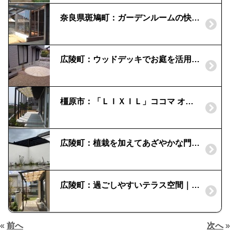
奈良県斑鳩町：ガーデンルームの快適ライフ｜リビングガーデン
広陵町：ウッドデッキでお庭を活用｜クレモナサークル
橿原市：「ＬＩＸＩＬ」ココマ オープンテラスタイプ｜広いココマは万能空間
広陵町：植栽を加えてあざやかな門回り
広陵町：過ごしやすいテラス空間｜三協アルミ「ナチュレ」
«
前へ
次へ
»