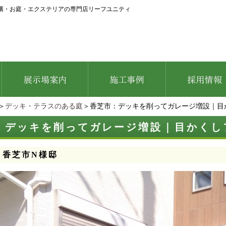
構・お庭・エクステリアの専門店リーフユニティ
＞
デッキ・テラスのある庭
＞香芝市：デッキを削ってガレージ増設｜目
：デッキを削ってガレージ増設｜目かくし
：香芝市N様邸