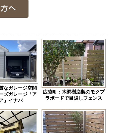
質なガレージ空間
広陵町：木調樹脂製のモクプ
ーズガレージ「ア
ラボードで目隠しフェンス
ア」イナバ