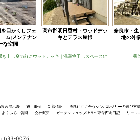
垣を目かくしフェ
高市郡明日香村：ウッドデッ
奈良市：生
ーム|メンテナン
キとテラス屋根
地の外
リーな空間
掃き出し窓の前にウッドデッキ｜洗濯物干しスペースに
香
の総合展示場
施工事例
新着情報
洋風住宅に合うシンボルツリーの選び方
よくあるご質問
会社概要
ガーデンショップ社長の東奔西走日記
リーフ