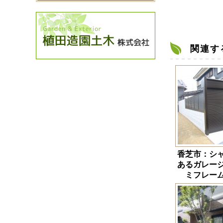
関連す
香芝市：シ
あるガレー
ミフレー