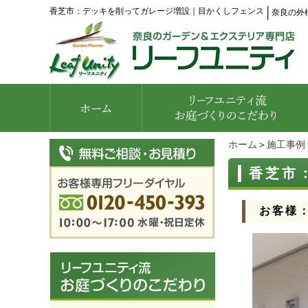
香芝市：デッキを削ってガレージ増設｜目かくしフェンス
│
奈良の外
ホーム
＞
施工事例
香芝市
お客様