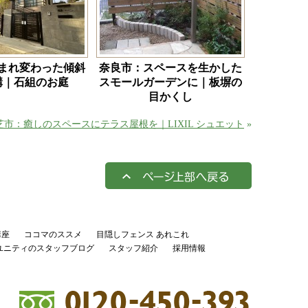
まれ変わった傾斜
奈良市：スペースを生かした
構｜石組のお庭
スモールガーデンに｜板塀の
目かくし
芝市：癒しのスペースにテラス屋根を｜LIXIL シュエット
»
講座
ココマのススメ
目隠しフェンス あれこれ
ユニティのスタッフブログ
スタッフ紹介
採用情報