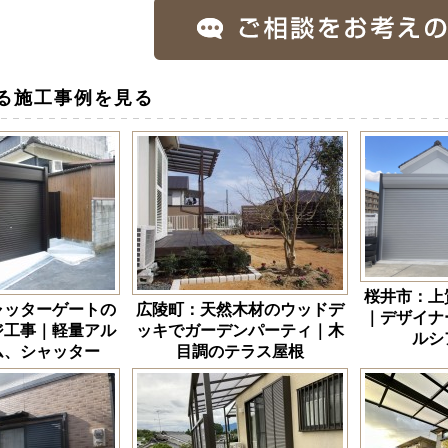
る施工事例を見る
桜井市：上
ャッターゲートの
広陵町：天然木材のウッドデ
｜デザイナ
ジ工事｜軽量アル
ッキでガーデンパーティ｜木
ルシ
ム、シャッター
目調のテラス屋根