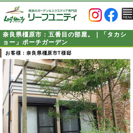
奈良県橿原市：五番目の部屋。｜「タカシ
ョー」ポーチガーデン
お客様：奈良県橿原市T様邸