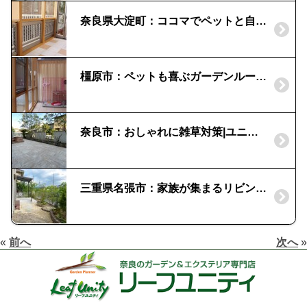
奈良県大淀町：ココマでペットと自然浴生活｜ガーデンルームタイプ
橿原市：ペットも喜ぶガーデンルーム｜「ＬＩＸＩＬ」ココマ
奈良市：おしゃれに雑草対策|ユニソン『バレリア』
三重県名張市：家族が集まるリビングガーデン｜木製パーゴラ風のナチュレ（三協立山）
«
前へ
次へ
»