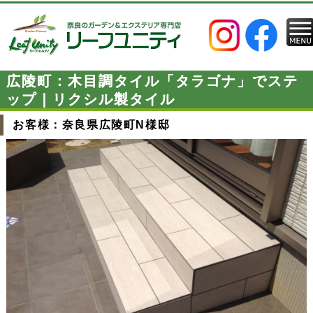
広陵町：木目調タイル「タラゴナ」でステ
ップ｜リクシル製タイル
お客様：奈良県広陵町N様邸