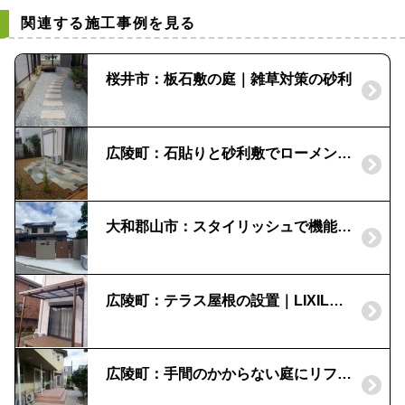
関連する施工事例を見る
桜井市：板石敷の庭｜雑草対策の砂利
広陵町：石貼りと砂利敷でローメンテナンスなお庭｜水はけ＆雑草対策
大和郡山市：スタイリッシュで機能的な外構｜遊具のある庭
広陵町：テラス屋根の設置｜LIXIL・シュエット
広陵町：手間のかからない庭にリフォーム！｜雑草対策