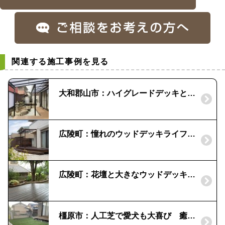
関連する施工事例を見る
大和郡山市：ハイグレードデッキと出幅違いのテラスで快適空間
広陵町：憧れのウッドデッキライフ｜天然木材のマクセラムデッキ（越井木材）
広陵町：花壇と大きなウッドデッキの施工|「ウエスタン・レッドシダー」
橿原市：人工芝で愛犬も大喜び 癒しのお庭