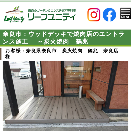
奈良市：ウッドデッキで焼肉店のエントラ
ンス施工 ～炭火焼肉 鶴兆
お客様：奈良県奈良市 炭火焼肉 鶴兆 奈良店
様