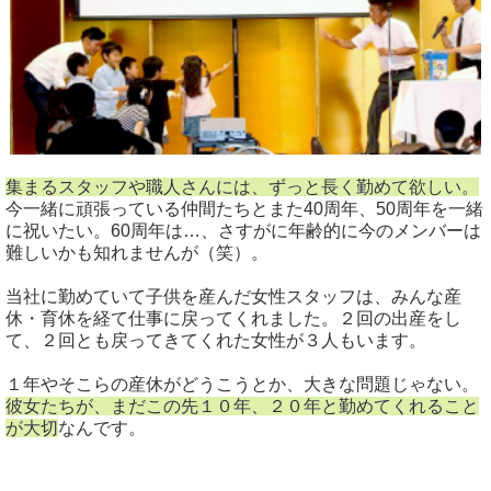
集まるスタッフや職人さんには、ずっと長く勤めて欲しい。
今一緒に頑張っている仲間たちとまた40周年、50周年を一緒
に祝いたい。60周年は…、さすがに年齢的に今のメンバーは
難しいかも知れませんが（笑）。
当社に勤めていて子供を産んだ女性スタッフは、みんな産
休・育休を経て仕事に戻ってくれました。２回の出産をし
て、２回とも戻ってきてくれた女性が３人もいます。
１年やそこらの産休がどうこうとか、大きな問題じゃない。
彼女たちが、まだこの先１０年、２０年と勤めてくれること
が大切
なんです。