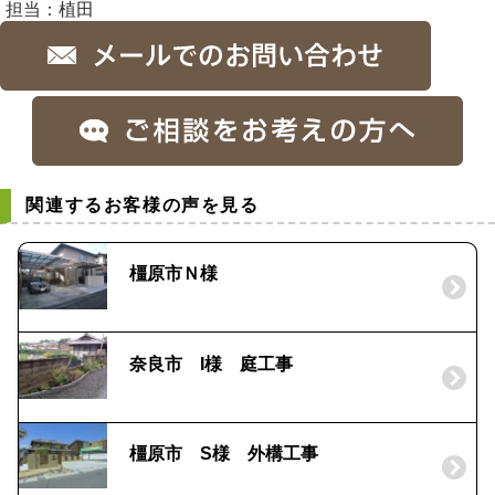
担当：植田
関連するお客様の声を見る
橿原市Ｎ様
奈良市 I様 庭工事
橿原市 S様 外構工事