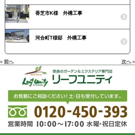
香芝市K様 外構工事
河合町T様邸 外構工事
«
前へ
次へ
»