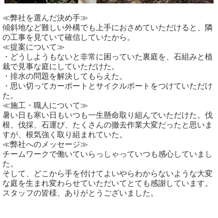
≪弊社を選んだ決め手≫
傾斜地など難しい外構でも上手におさめていただけると、隣
の工事を見ていて確信していたから。
≪提案について≫
・どうしようもないと非常に困っていた裏庭を、石組みと植
栽で見事な庭にしていただけた。
・排水の問題を解決してもらえた。
・思い切ってカーポートとサイクルポートをつけていただけ
た。
≪施工・職人について≫
暑い日も寒い日もいつも一生懸命取り組んでいただけた。伐
根、伐採、石運び、たくさんの撤去作業大変だったと思いま
すが、根気強く取り組まれていた。
≪弊社へのメッセージ≫
チームワークで働いていらっしゃっていつも感心していまし
た。
そして、どこから手を付けてよいやらわからないような大変
な庭を生まれ変わらせていただいてとても感謝しています。
スタッフの皆様、ありがとうございました。