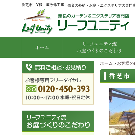
香芝市 Y様 庭改修工事
│
奈良の外構・お庭・エクステリアの専門
ホーム
＞
お客様の
香芝市