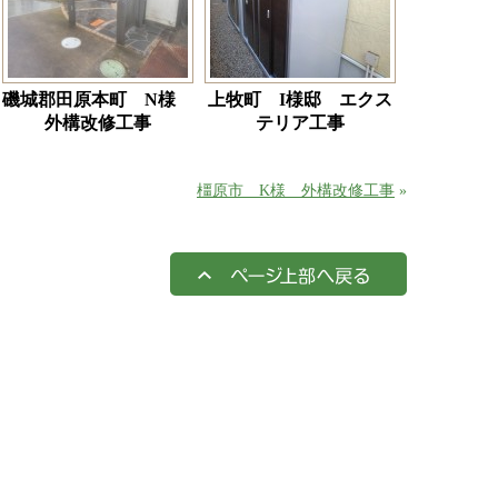
磯城郡田原本町 N様
上牧町 I様邸 エクス
外構改修工事
テリア工事
橿原市 K様 外構改修工事
»