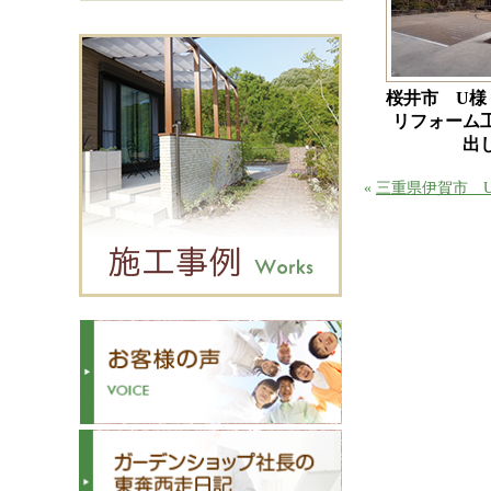
桜井市 U様
リフォーム
出
«
三重県伊賀市 