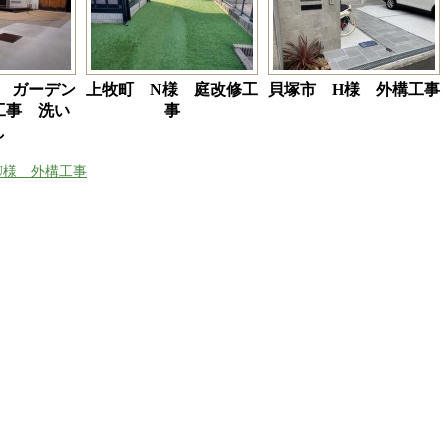
 ガーデン
上牧町 N様 庭改修工
貝塚市 H様 外構工事
工事 洗い
事
し
U様 外構工事