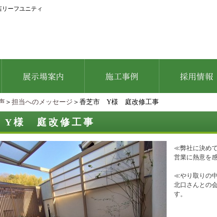
店リーフユニティ
声
＞
担当へのメッセージ
＞香芝市 Y様 庭改修工事
 Y様 庭改修工事
≪弊社に決め
営業に熱意を
≪やり取りの
北口さんとの
す。