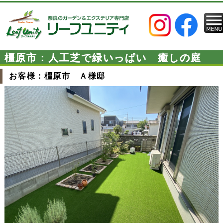
橿原市：人工芝で緑いっぱい 癒しの庭
お客様：橿原市 Ａ様邸