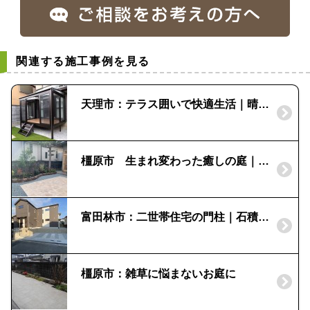
関連する施工事例を見る
天理市：テラス囲いで快適生活｜晴れもようwith
橿原市 生まれ変わった癒しの庭｜石積み補修
富田林市：二世帯住宅の門柱｜石積みを残した外構
橿原市：雑草に悩まないお庭に