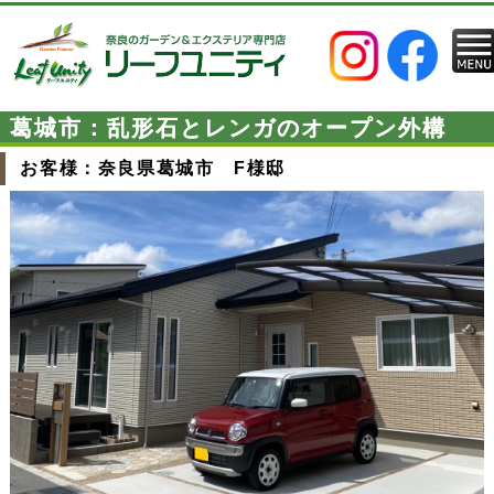
葛城市：乱形石とレンガのオープン外構
お客様：奈良県葛城市 F様邸