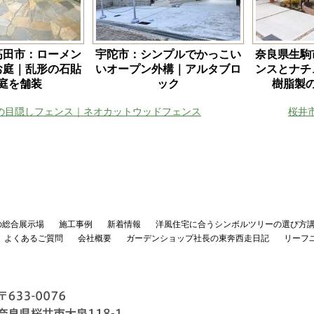
高田市：ローメン
宇陀市：シンプルでかっこい
奈良県生駒
お庭｜乱形の石貼
いオープン外構｜アルタブロ
ンスとナチ
お庭を舗装
ック
樹脂製
の目隠しフェンス｜ネオカットウッドフェンス
桜井
の総合展示場
施工事例
新着情報
洋風住宅に合うシンボルツリーの選び方
よくあるご質問
会社概要
ガーデンショップ社長の東奔西走日記
リーフ