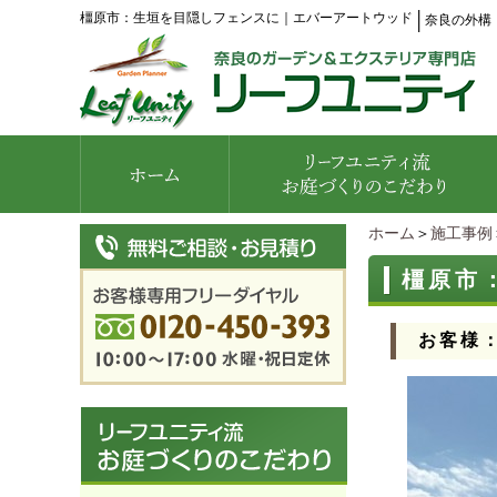
橿原市：生垣を目隠しフェンスに｜エバーアートウッド
│
奈良の外構
ホーム
＞
施工事例
橿原市
お客様