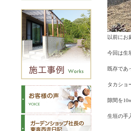
以前にお
今回は生
既存であ
タカショ
隙間を1
生垣の手